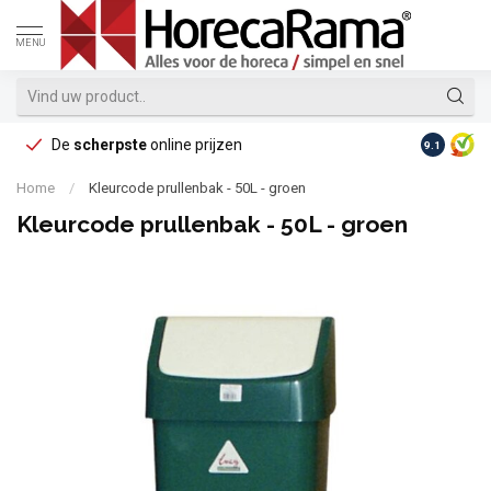
MENU
De
scherpste
online prijzen
Op reke
9.1
Home
/
Kleurcode prullenbak - 50L - groen
Kleurcode prullenbak - 50L - groen