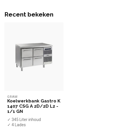
Recent bekeken
GRAM
Koelwerkbank Gastro K
1407 CSG A 2D/2D L2 -
1/1 GN
✓ 345 Liter inhoud
✓ 4 Lades
✓ +2 tot +12 graden