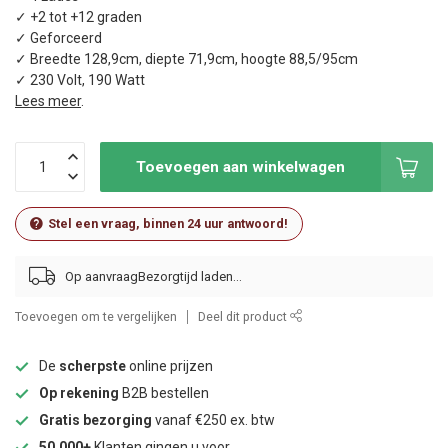
✓ +2 tot +12 graden
✓ Geforceerd
✓ Breedte 128,9cm, diepte 71,9cm, hoogte 88,5/95cm
✓ 230 Volt, 190 Watt
Lees meer
.
Toevoegen aan winkelwagen
Stel een vraag, binnen 24 uur antwoord!
Op aanvraag
Toevoegen om te vergelijken
Deel dit product
De
scherpste
online prijzen
Op rekening
B2B bestellen
Gratis bezorging
vanaf €250 ex. btw
50.000+
Klanten gingen u voor