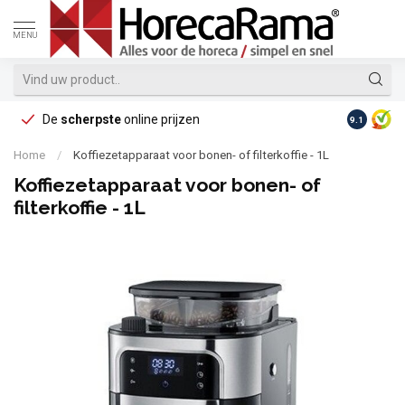
MENU
De
scherpste
online prijzen
Op reke
9.1
Home
/
Koffiezetapparaat voor bonen- of filterkoffie - 1L
Koffiezetapparaat voor bonen- of
filterkoffie - 1L