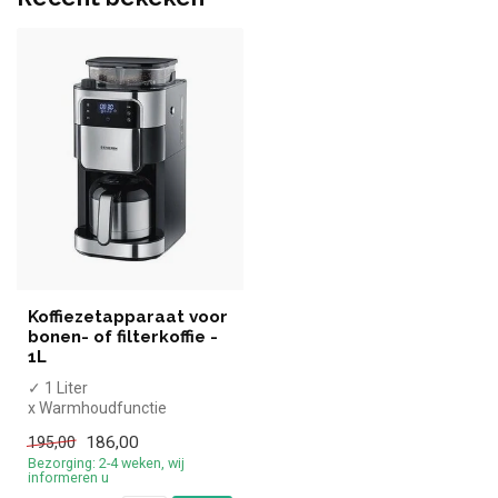
Koffiezetapparaat voor
bonen- of filterkoffie -
1L
✓ 1 Liter
x Warmhoudfunctie
✓ RVS kan
186,00
195,00
✓ 1000 Watt
Bezorging: 2-4 weken, wij
informeren u