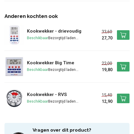
Anderen kochten ook
Kookwekker - drievoudig
33,60
27,70
Beschikbaar
Kookwekker Big Time
22,00
19,80
Beschikbaar
Kookwekker - RVS
15,40
12,90
Beschikbaar
Vragen over dit product?