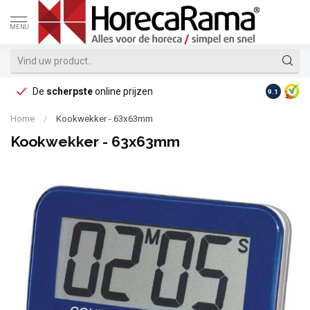
MENU
De
scherpste
online prijzen
Op reke
9.1
Home
/
Kookwekker - 63x63mm
Kookwekker - 63x63mm