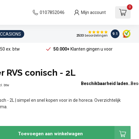
0
0107852046
Mijn account
OCCASIONS
9.1
2533
beoordelingen
50 ex. btw
50.000+
Klanten gingen u voor
 RVS conisch - 2L
Beschikbaarheid laden..
l. btw
h - 2L | simpel en snel kopen voor in de horeca. Overzichtelijk
ama.
Toevoegen aan winkelwagen