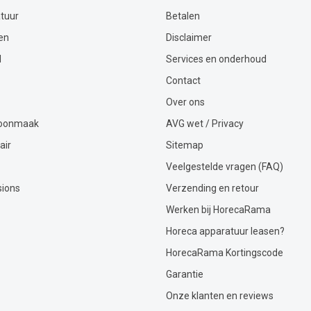
tuur
Betalen
en
Disclaimer
l
Services en onderhoud
Contact
Over ons
hoonmaak
AVG wet / Privacy
air
Sitemap
Veelgestelde vragen (FAQ)
sions
Verzending en retour
Werken bij HorecaRama
Horeca apparatuur leasen?
HorecaRama Kortingscode
Garantie
Onze klanten en reviews