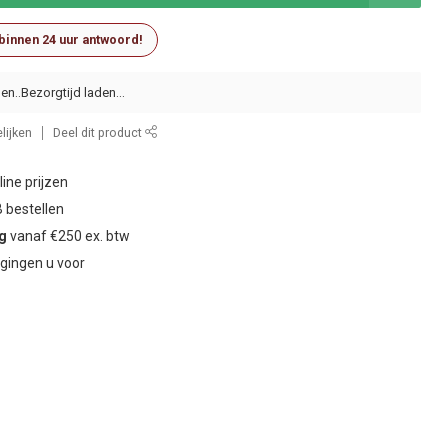
 binnen 24 uur antwoord!
en..
lijken
Deel dit product
ine prijzen
 bestellen
ng
vanaf €250 ex. btw
gingen u voor