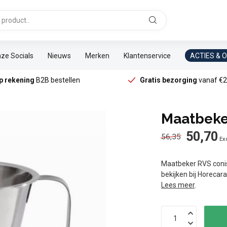
ze Socials
Nieuws
Merken
Klantenservice
ACTIES & 
p rekening
B2B bestellen
Gratis bezorging
vanaf €2
Maatbeker
50,70
56,35
Exc
Maatbeker RVS conisc
bekijken bij Horecar
Lees meer
.