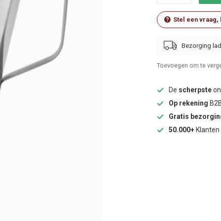
Stel een vraag,
Bezorging lad
Toevoegen om te verge
De
scherpste
onl
Op rekening
B2B
Gratis bezorgi
50.000+
Klanten 