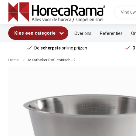
Kies een categorie
Over ons
Referenties
On
De
scherpste
online prijzen
O
Home
/
Maatbeker RVS conisch - 2L