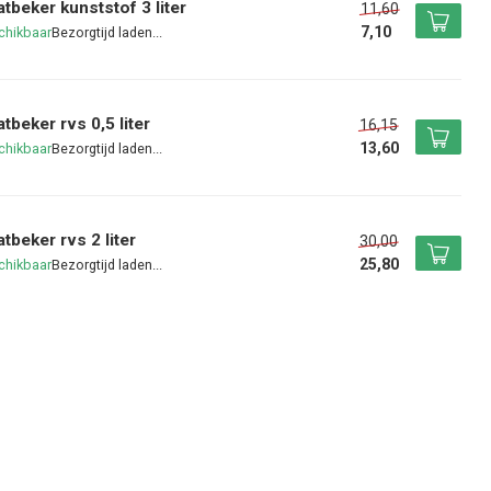
tbeker kunststof 3 liter
11,60
7,10
chikbaar
tbeker rvs 0,5 liter
16,15
13,60
chikbaar
tbeker rvs 2 liter
30,00
25,80
chikbaar