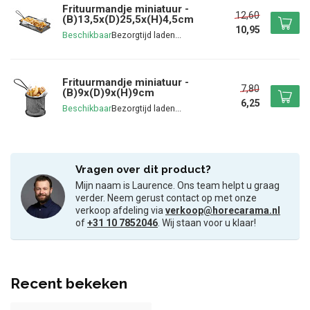
Frituurmandje miniatuur -
12,60
(B)13,5x(D)25,5x(H)4,5cm
10,95
Beschikbaar
Frituurmandje miniatuur -
7,80
(B)9x(D)9x(H)9cm
6,25
Beschikbaar
Vragen over dit product?
Mijn naam is Laurence. Ons team helpt u graag
verder. Neem gerust contact op met onze
verkoop afdeling via
verkoop@horecarama.nl
of
+31 10 7852046
. Wij staan voor u klaar!
Recent bekeken