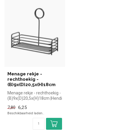
Menage rekje -
rechthoekig -
(B)9x(D)20,5x(H)18cm
Menage rekje - rechthoekig -
(B)9x(D)20,5x(H)18cm |Hendi
simpel en snel kopen vo...
6,25
7,80
Beschikbaarheid laden..