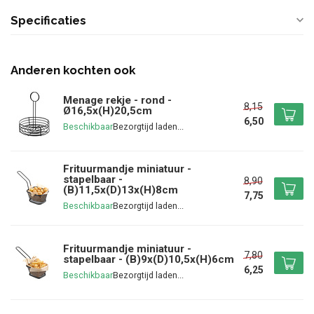
Specificaties
Anderen kochten ook
Menage rekje - rond -
8,15
Ø16,5x(H)20,5cm
6,50
Beschikbaar
Frituurmandje miniatuur -
stapelbaar -
8,90
(B)11,5x(D)13x(H)8cm
7,75
Beschikbaar
Frituurmandje miniatuur -
7,80
stapelbaar - (B)9x(D)10,5x(H)6cm
6,25
Beschikbaar