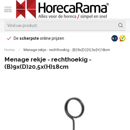
MENU
De
scherpste
online prijzen
Op reke
9.1
Home
/
Menage rekje - rechthoekig - (B)9x(D)20,5x(H)18cm
Menage rekje - rechthoekig -
(B)9x(D)20,5x(H)18cm