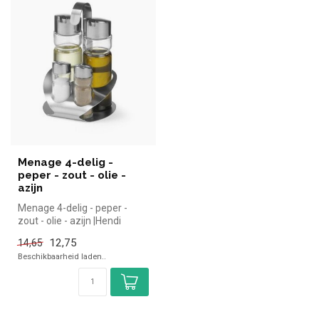
Menage 4-delig -
peper - zout - olie -
azijn
Menage 4-delig - peper -
zout - olie - azijn |Hendi
simpel en snel kopen voor
12,75
14,65
in...
Beschikbaarheid laden..