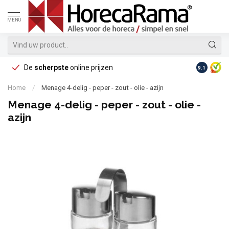
MENU
De
scherpste
online prijzen
Op reke
9.1
Home
/
Menage 4-delig - peper - zout - olie - azijn
Menage 4-delig - peper - zout - olie -
azijn