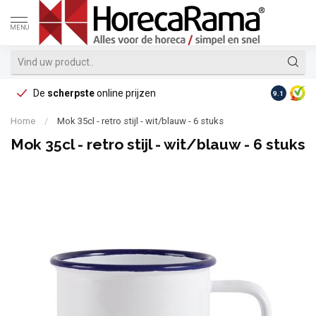
MENU
De
scherpste
online prijzen
Op reke
9.1
Home
/
Mok 35cl - retro stijl - wit/blauw - 6 stuks
Mok 35cl - retro stijl - wit/blauw - 6 stuks