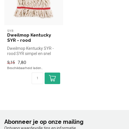
SYR
Dweilmop Kentucky
SYR - rood
Dweilmop Kentucky SYR -
rood SYR simpel en snel
kopen voor in de horeca.
7,80
9,15
Overzic...
Beschikbaarheid laden..
Abonneer je op onze mailing
Ontvang waardevolle tips en informatie