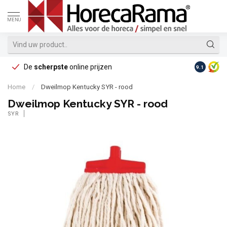
MENU
De
scherpste
online prijzen
Op reke
9.1
Home
/
Dweilmop Kentucky SYR - rood
Dweilmop Kentucky SYR - rood
SYR