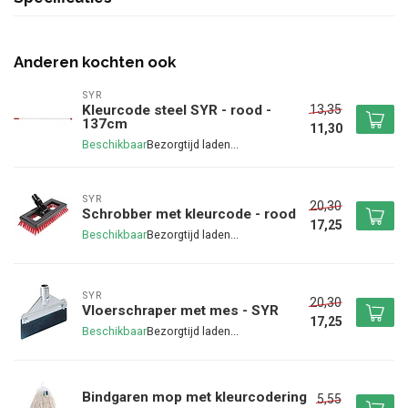
Anderen kochten ook
SYR
13,35
Kleurcode steel SYR - rood -
137cm
11,30
Beschikbaar
SYR
20,30
Schrobber met kleurcode - rood
17,25
Beschikbaar
SYR
20,30
Vloerschraper met mes - SYR
17,25
Beschikbaar
Bindgaren mop met kleurcodering
5,55