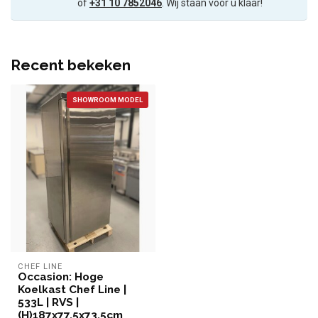
of
+31 10 7852046
. Wij staan voor u klaar!
Recent bekeken
SHOWROOM MODEL
CHEF LINE
Occasion: Hoge
Koelkast Chef Line |
533L | RVS |
(H)187x77,5x73,5cm