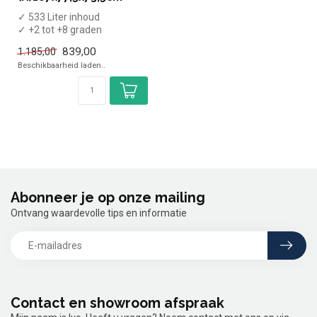
✓ 533 Liter inhoud
✓ +2 tot +8 graden
✓ Statisch geventileerd
839,00
1.185,00
✓ Breedte 77,5 ...
Beschikbaarheid laden..
Abonneer je op onze mailing
Ontvang waardevolle tips en informatie
Contact en showroom afspraak