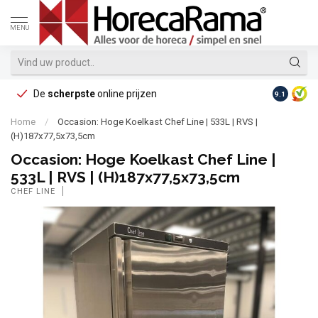
MENU
De
scherpste
online prijzen
Op reke
9.1
Home
/
Occasion: Hoge Koelkast Chef Line | 533L | RVS |
(H)187x77,5x73,5cm
Occasion: Hoge Koelkast Chef Line |
533L | RVS | (H)187x77,5x73,5cm
CHEF LINE