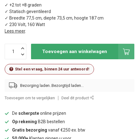
✓ +2 tot +8 graden
✓ Statisch geventileerd
✓ Breedte 77,5 cm, diepte 73,5 cm, hoogte 187 cm
✓ 230 Volt, 160 Watt
Lees meer
.
Toevoegen aan winkelwagen
Stel een vraag, binnen 24 uur antwoord!
Bezorging laden..
Toevoegen om te vergelijken
Deel dit product
De
scherpste
online prijzen
Op rekening
B2B bestellen
Gratis bezorging
vanaf €250 ex. btw
50.000+
Klanten gingen u voor