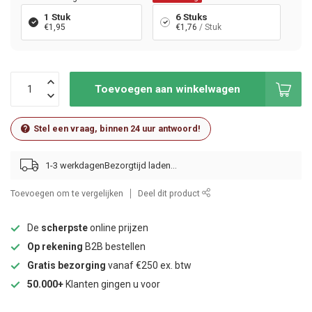
1 Stuk
6 Stuks
€1,95
€1,76
/ Stuk
Toevoegen aan winkelwagen
Stel een vraag, binnen 24 uur antwoord!
1-3 werkdagen
Toevoegen om te vergelijken
Deel dit product
De
scherpste
online prijzen
Op rekening
B2B bestellen
Gratis bezorging
vanaf €250 ex. btw
50.000+
Klanten gingen u voor