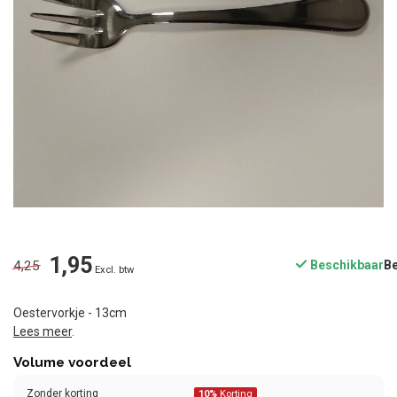
1,95
4,25
Beschikbaar
Excl. btw
Oestervorkje - 13cm
Lees meer
.
Volume voordeel
Zonder korting
10%
Korting