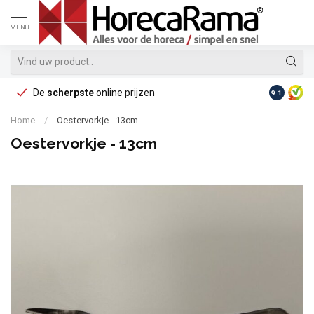
MENU
De
scherpste
online prijzen
Op reke
9.1
Home
/
Oestervorkje - 13cm
Oestervorkje - 13cm