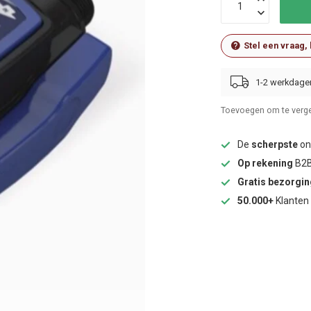
Stel een vraag,
1-2 werkdage
Toevoegen om te verge
De
scherpste
onl
Op rekening
B2B
Gratis bezorgi
50.000+
Klanten 