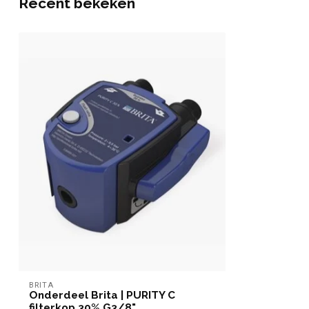
Recent bekeken
BRITA
Onderdeel Brita | PURITY C
filterkop 30% G3/8"