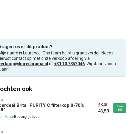
Vragen over dit product?
Mijn naam is Laurence. Ons team helpt u graag verder. Neem
gerust contact op met onze verkoop afdeling via
verkoop@horecarama.nl
of
+31 10 7852046
. Wij staan voor u
klaar!
ochten ook
TA
48,30
erdeel Brita | PURITY C filterkop 0-70%
/8"
43,50
chikbaar
TA