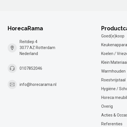
HorecaRama
Productc
Goed(e)koop
Reitdiep 4
Keukenappara
3077 AZ Rotterdam
Nederland
Koelen / Vriez
Klein Materiaa
0107852046
Warmhouden
Roestvrijstaal
info@horecarama.nl
Hygiëne / Sc
Horeca meubil
Overig
Acties & Occa
Referenties