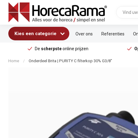
Kies een categorie
Over ons
Referenties
On
De
scherpste
online prijzen
O
Home
/
Onderdeel Brita | PURITY C filterkop 30% G3/8"