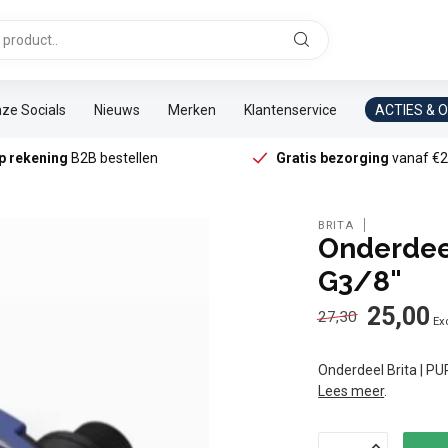
ze Socials
Nieuws
Merken
Klantenservice
ACTIES & 
p rekening
B2B bestellen
Gratis bezorging
vanaf €2
BRITA
Onderdeel
G3/8"
25,00
27,30
Exc
Onderdeel Brita | PU
Lees meer
.