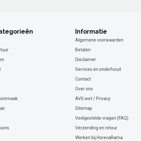
ategorieën
Informatie
Algemene voorwaarden
tuur
Betalen
en
Disclaimer
l
Services en onderhoud
Contact
Over ons
hoonmaak
AVG wet / Privacy
air
Sitemap
Veelgestelde vragen (FAQ)
sions
Verzending en retour
Werken bij HorecaRama