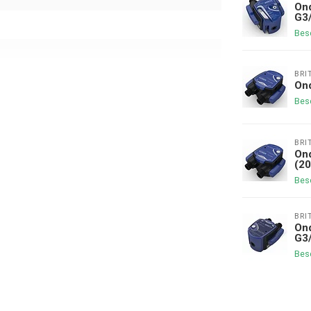
Ond
G3/
Bes
BRI
Ond
Bes
BRI
Ond
(20
Bes
BRI
Ond
G3/
Bes