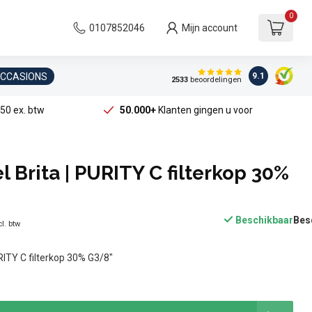
0
0107852046
Mijn account
OCCASIONS
9.1
2533
beoordelingen
50 ex. btw
50.000+
Klanten gingen u voor
 Brita | PURITY C filterkop 30%
Beschikbaar
l. btw
RITY C filterkop 30% G3/8"