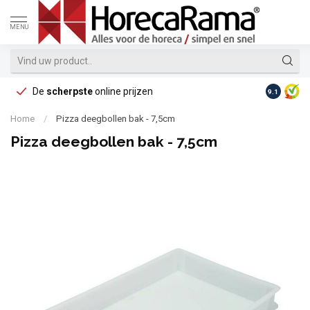
MENU
De
scherpste
online prijzen
Op reke
9.1
Home
/
Pizza deegbollen bak - 7,5cm
Pizza deegbollen bak - 7,5cm