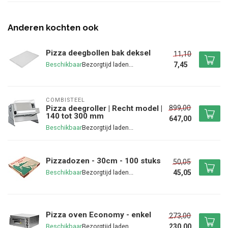
Anderen kochten ook
Pizza deegbollen bak deksel
11,10
7,45
Beschikbaar
COMBISTEEL
899,00
Pizza deegroller | Recht model |
140 tot 300 mm
647,00
Beschikbaar
Pizzadozen - 30cm - 100 stuks
50,05
45,05
Beschikbaar
Pizza oven Economy - enkel
273,00
230,00
Beschikbaar