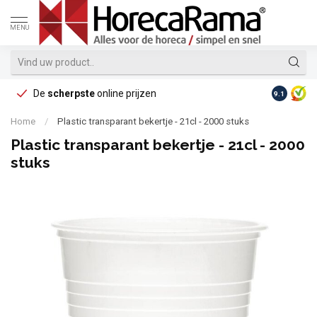
MENU
De
scherpste
online prijzen
Op reke
9.1
Home
/
Plastic transparant bekertje - 21cl - 2000 stuks
Plastic transparant bekertje - 21cl - 2000
stuks