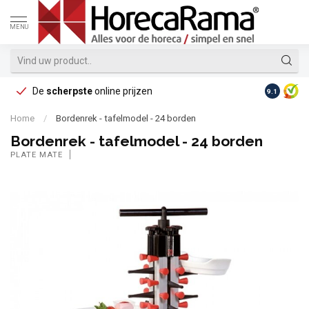
MENU
De
scherpste
online prijzen
Op reke
9.1
Home
/
Bordenrek - tafelmodel - 24 borden
Bordenrek - tafelmodel - 24 borden
PLATE MATE