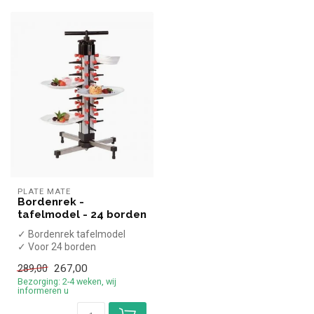
PLATE MATE
Bordenrek -
tafelmodel - 24 borden
✓ Bordenrek tafelmodel
✓ Voor 24 borden
✓ Hoogte 75, breedte 36,
267,00
289,00
diepte 36cm
Bezorging: 2-4 weken, wij
informeren u