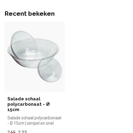
Recent bekeken
Salade schaal
polycarbonaat - Ø
15cm
Salade schaal polycarbonaat
- Ø 15cm | simpel en snel
kopen voor in de horeca. O...
2,25
2,65