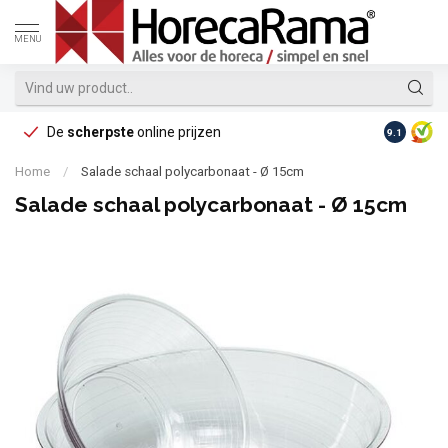
MENU
De
scherpste
online prijzen
Op reke
9.1
Home
/
Salade schaal polycarbonaat - Ø 15cm
Salade schaal polycarbonaat - Ø 15cm