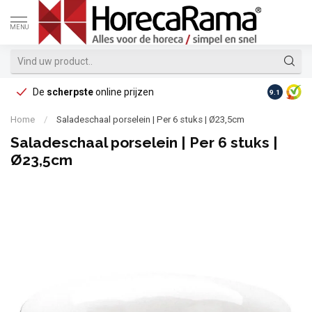
MENU
De
scherpste
online prijzen
Op reke
9.1
Home
/
Saladeschaal porselein | Per 6 stuks | Ø23,5cm
Saladeschaal porselein | Per 6 stuks |
Ø23,5cm