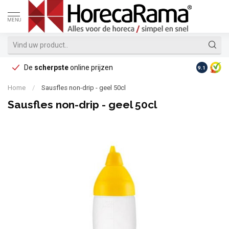
MENU
De
scherpste
online prijzen
Op reke
9.1
Home
/
Sausfles non-drip - geel 50cl
Sausfles non-drip - geel 50cl