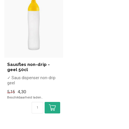
Sausfles non-drip -
geel 50cl
✓ Saus dispenser non-drip
geel
✓ 0,5 Liter
4,30
5,15
✓ (H)26, Diameter 6cm
Beschikbaarheid laden..