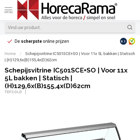
MENU
De
scherpste
online prijzen
Op reke
9.1
Home
/
Schepijsvitrine IC501SCE+SO | Voor 11x 5L bakken | Statisch
| (H)129,6x(B)155,4x(D)62cm
Schepijsvitrine IC501SCE+SO | Voor 11x
5L bakken | Statisch |
(H)129,6x(B)155,4x(D)62cm
TEFCOLD