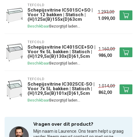
TEFCOLD
Schepijsvitrine IC501SC+SO |
1.293,00
Voor 12 bakken | Statisch |
1.099,00
(H)125x(B)155x(D)63cm
Beschikbaar
TEFCOLD
Schepijsvitrine IC401SCE+SO |
1.160,00
Voor 9x 5L bakken | Statisch |
986,00
(H)129,5x(B)130x(D)61,5cm
Beschikbaar
TEFCOLD
Schepijsvitrine IC302SCE-SO |
1.014,00
Voor 7x 5L bakken | Statisch |
862,00
(H)129,5x(B)101x(D)61,5cm
Beschikbaar
Vragen over dit product?
Mijn naam is Laurence. Ons team helpt u graag
verder. Neem gerust contact op met onze