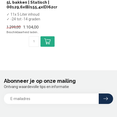
5L bakken | Statisch |
(H)129,6x(B)155,4x(D)62cm
✓ 11x 5 Liter inhoud
✓ -24 tot -14 graden
✓ Geschikt voor 11x 5 liter
1.104,00
1.299,00
bakken
Beschikbaarheid laden..
...
Abonneer je op onze mailing
Ontvang waardevolle tips en informatie