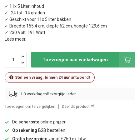
✓ 11x 5 Liter inhoud
✓ -24 tot -14 graden
✓ Geschikt voor 11x 5 liter bakken
✓ Breedte 155,4 cm, diepte 62 cm, hoogte 129,6 cm
✓ 230 Volt, 191 Watt
Lees meer
.
Toevoegen aan winkelwagen
Stel een vraag, binnen 24 uur antwoord!
1-3 werkdagen
Toevoegen om te vergelijken
Deel dit product
De
scherpste
online prijzen
Op rekening
B2B bestellen
Gratis bezorging
vanaf €250 ex. btw