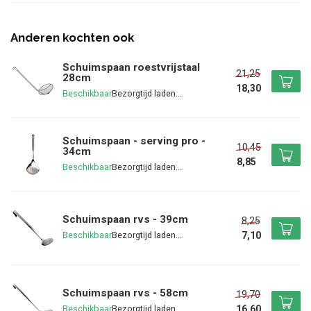
Anderen kochten ook
Schuimspaan roestvrijstaal
21,25
28cm
18,30
Beschikbaar
Schuimspaan - serving pro -
10,45
34cm
8,85
Beschikbaar
Schuimspaan rvs - 39cm
8,25
7,10
Beschikbaar
Schuimspaan rvs - 58cm
19,70
16,60
Beschikbaar