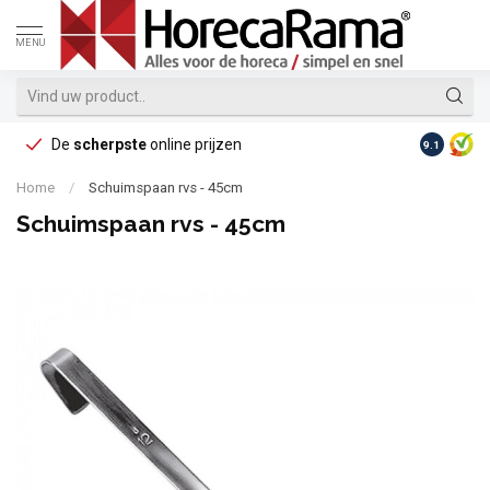
MENU
De
scherpste
online prijzen
Op reke
9.1
Home
/
Schuimspaan rvs - 45cm
Schuimspaan rvs - 45cm