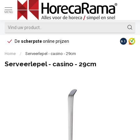
MENU
De
scherpste
online prijzen
Op reke
9.1
Home
/
Serveerlepel - casino - 29cm
Serveerlepel - casino - 29cm