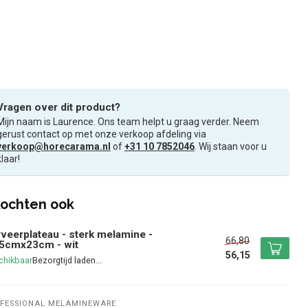
Vragen over dit product?
Mijn naam is Laurence. Ons team helpt u graag verder. Neem
gerust contact op met onze verkoop afdeling via
verkoop@horecarama.nl
of
+31 10 7852046
. Wij staan voor u
klaar!
ochten ook
veerplateau - sterk melamine -
66,80
,5cmx23cm - wit
56,15
chikbaar
FESSIONAL MELAMINEWARE