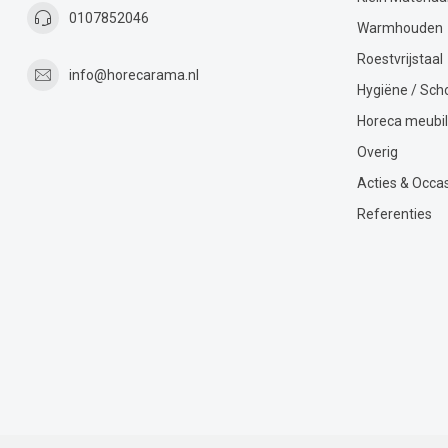
0107852046
Warmhouden
Roestvrijstaal
info@horecarama.nl
Hygiëne / Sc
Horeca meubil
Overig
Acties & Occa
Referenties