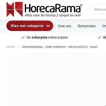
Kies een categorie
Over ons
Referenties
On
De
scherpste
online prijzen
O
Home
/
Serveerplateau - sterk melamine - 64,5cmx23cm - zwart