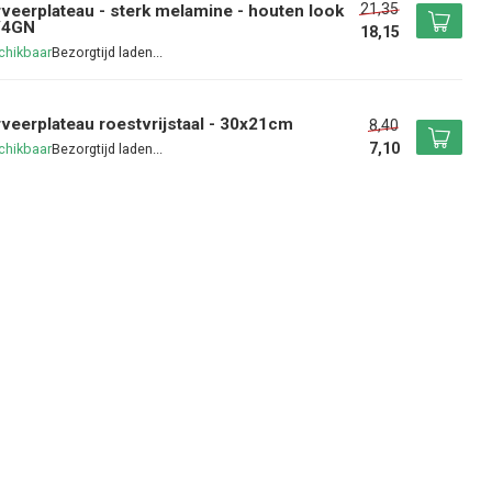
21,35
veerplateau - sterk melamine - houten look
/4GN
18,15
chikbaar
veerplateau roestvrijstaal - 30x21cm
8,40
7,10
chikbaar