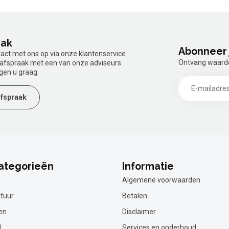
aak
Abonneer 
tact met ons op via onze klantenservice
Ontvang waardev
n afspraak met een van onze adviseurs
gen u graag.
fspraak
ategorieën
Informatie
Algemene voorwaarden
tuur
Betalen
en
Disclaimer
l
Services en onderhoud