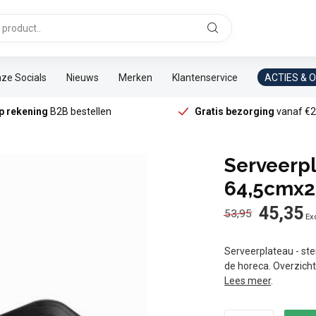
ze Socials
Nieuws
Merken
Klantenservice
ACTIES & 
p rekening
B2B bestellen
Gratis bezorging
vanaf €2
Serveerpl
64,5cmx2
45,35
53,95
Exc
Serveerplateau - ste
de horeca. Overzicht
Lees meer
.