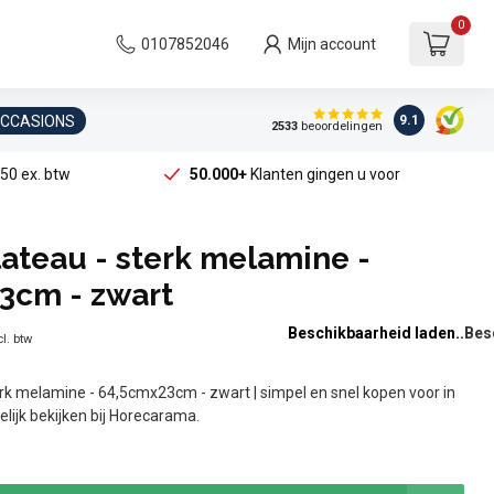
0
0107852046
Mijn account
OCCASIONS
9.1
2533
beoordelingen
50 ex. btw
50.000+
Klanten gingen u voor
ateau - sterk melamine -
3cm - zwart
Beschikbaarheid laden..
l. btw
rk melamine - 64,5cmx23cm - zwart | simpel en snel kopen voor in
elijk bekijken bij Horecarama.