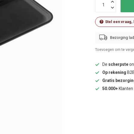
Stel een vraag,
Bezorging lad
Toevoegen om te verge
De
scherpste
onl
Op rekening
B2B
Gratis bezorgi
50.000+
Klanten 