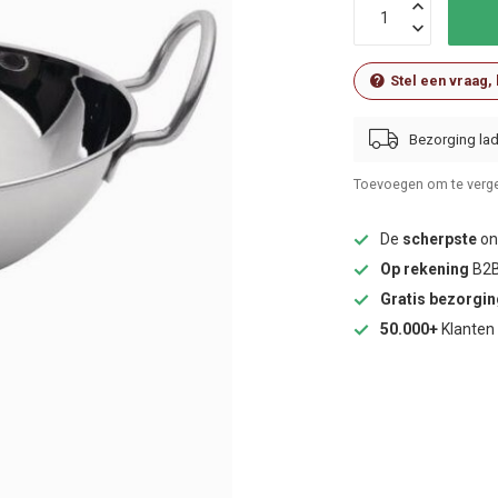
Stel een vraag,
Bezorging lad
Toevoegen om te verge
De
scherpste
onl
Op rekening
B2B
Gratis bezorgi
50.000+
Klanten 