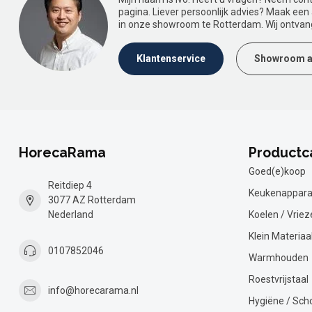
pagina. Liever persoonlijk advies? Maak ee
in onze showroom te Rotterdam. Wij ontvan
Klantenservice
Showroom a
HorecaRama
Productc
Goed(e)koop
Reitdiep 4
Keukenappara
3077 AZ Rotterdam
Nederland
Koelen / Vriez
Klein Materiaa
0107852046
Warmhouden
Roestvrijstaal
info@horecarama.nl
Hygiëne / Sc