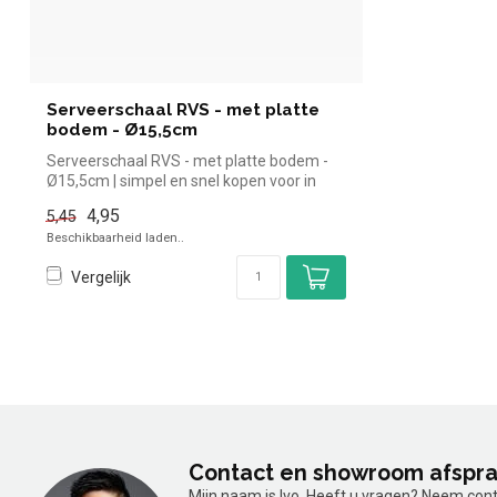
Serveerschaal RVS - met platte
bodem - Ø15,5cm
Serveerschaal RVS - met platte bodem -
Ø15,5cm | simpel en snel kopen voor in
de...
4,95
5,45
Beschikbaarheid laden..
Vergelijk
Contact en showroom afspr
Mijn naam is Ivo. Heeft u vragen? Neem con