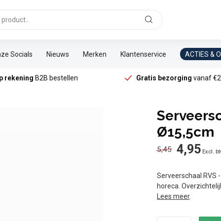
ze Socials
Nieuws
Merken
Klantenservice
ACTIES & 
p rekening
B2B bestellen
Gratis bezorging
vanaf €2
Serveersc
Ø15,5cm
4,95
5,45
Excl. b
Serveerschaal RVS - 
horeca. Overzichteli
Lees meer
.