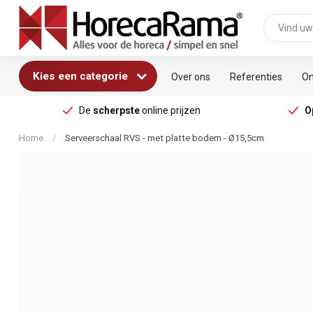
Kies een categorie
Over ons
Referenties
On
De
scherpste
online prijzen
O
Home
/
Serveerschaal RVS - met platte bodem - Ø15,5cm