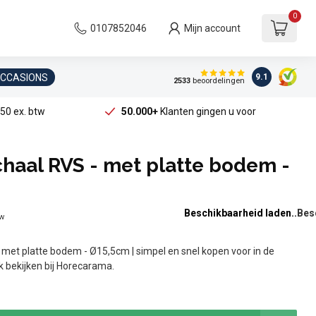
0
0107852046
Mijn account
OCCASIONS
9.1
2533
beoordelingen
50 ex. btw
50.000+
Klanten gingen u voor
haal RVS - met platte bodem -
Beschikbaarheid laden..
tw
met platte bodem - Ø15,5cm | simpel en snel kopen voor in de
jk bekijken bij Horecarama.