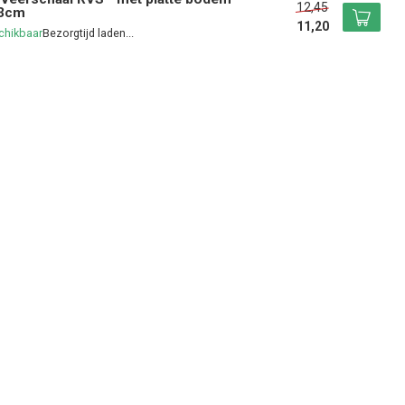
12,45
3cm
11,20
chikbaar