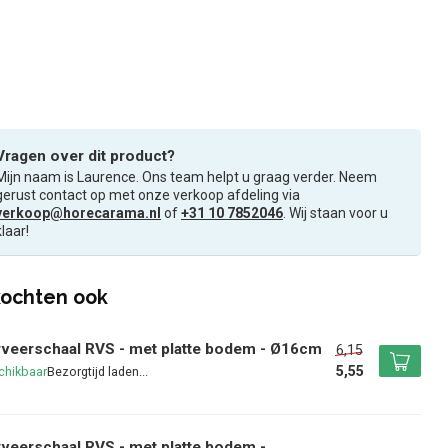
Vragen over dit product?
Mijn naam is Laurence. Ons team helpt u graag verder. Neem
gerust contact op met onze verkoop afdeling via
verkoop@horecarama.nl
of
+31 10 7852046
. Wij staan voor u
klaar!
ochten ook
veerschaal RVS - met platte bodem - Ø16cm
6,15
5,55
chikbaar
veerschaal RVS - met platte bodem -