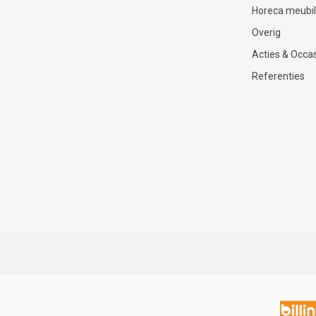
Horeca meubil
Overig
Acties & Occa
Referenties