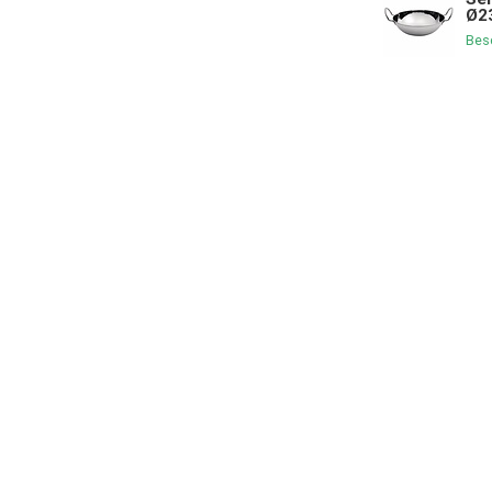
Ø2
Bes