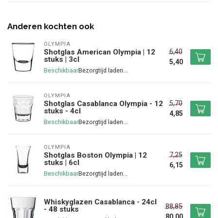
Anderen kochten ook
OLYMPIA
6,40
Shotglas American Olympia | 12
stuks | 3cl
5,40
Beschikbaar
OLYMPIA
5,70
Shotglas Casablanca Olympia - 12
stuks - 4cl
4,85
Beschikbaar
OLYMPIA
7,25
Shotglas Boston Olympia | 12
stuks | 6cl
6,15
Beschikbaar
Whiskyglazen Casablanca - 24cl
88,85
- 48 stuks
80,00