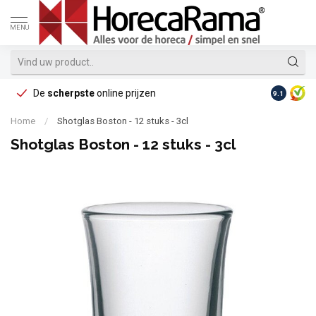
MENU
De
scherpste
online prijzen
Op reke
9.1
Home
/
Shotglas Boston - 12 stuks - 3cl
Shotglas Boston - 12 stuks - 3cl