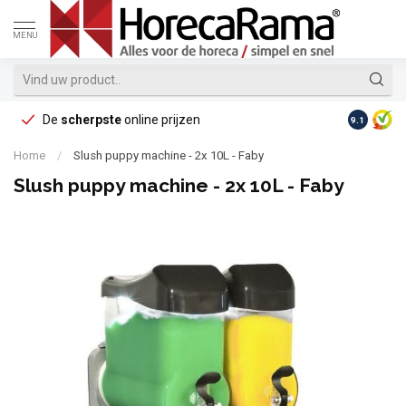
MENU
De
scherpste
online prijzen
Op reke
9.1
Home
/
Slush puppy machine - 2x 10L - Faby
Slush puppy machine - 2x 10L - Faby