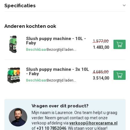
Specificaties
Anderen kochten ook
Slush puppy machine - 10L -
1.977,00
Faby
1.483,00
Beschikbaar
Slush puppy machine - 3x 10L
4.685,00
- Faby
3.514,00
Beschikbaar
Vragen over dit product?
Mijn naam is Laurence. Ons team helpt u graag
verder. Neem gerust contact op met onze
verkoop afdeling via
verkoop@horecarama.nl
of
+31 10 7852046
. Wij staan voor u klaar!