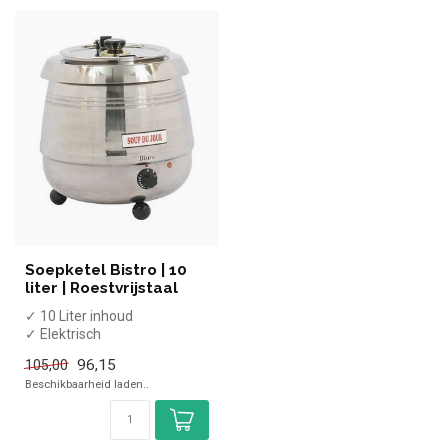
Soepketel Bistro | 10
liter | Roestvrijstaal
✓ 10 Liter inhoud
✓ Elektrisch
✓ tot +90 graden
96,15
105,00
✓ 230 Volt, 400 Watt
Beschikbaarheid laden..