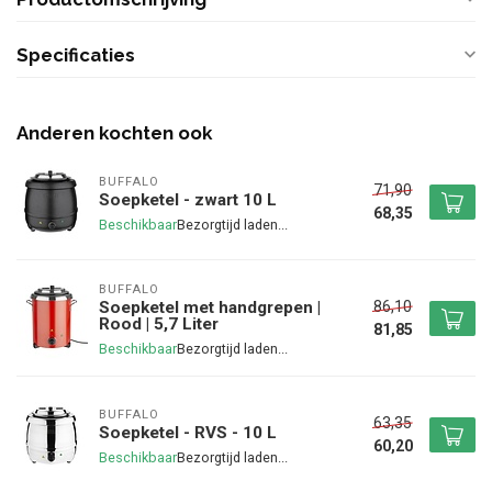
Specificaties
Anderen kochten ook
BUFFALO
71,90
Soepketel - zwart 10 L
68,35
Beschikbaar
BUFFALO
86,10
Soepketel met handgrepen |
Rood | 5,7 Liter
81,85
Beschikbaar
BUFFALO
63,35
Soepketel - RVS - 10 L
60,20
Beschikbaar