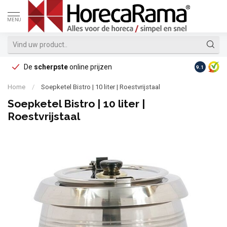
MENU
De
scherpste
online prijzen
Op reke
9.1
Home
/
Soepketel Bistro | 10 liter | Roestvrijstaal
Soepketel Bistro | 10 liter |
Roestvrijstaal