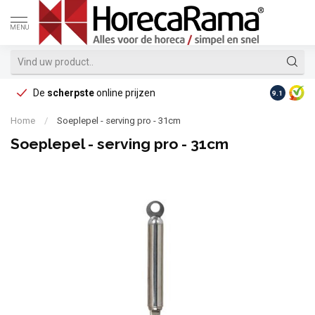
MENU
De
scherpste
online prijzen
Op reke
9.1
Home
/
Soeplepel - serving pro - 31cm
Soeplepel - serving pro - 31cm