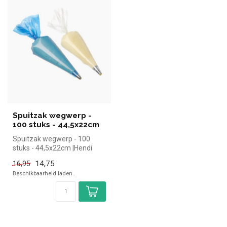
Spuitzak wegwerp -
100 stuks - 44,5x22cm
Spuitzak wegwerp - 100
stuks - 44,5x22cm |Hendi
simpel en snel kopen voor in
14,75
16,95
de ...
Beschikbaarheid laden..