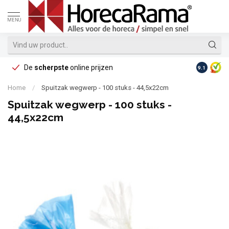
MENU
De
scherpste
online prijzen
Op reke
9.1
Home
/
Spuitzak wegwerp - 100 stuks - 44,5x22cm
Spuitzak wegwerp - 100 stuks -
44,5x22cm