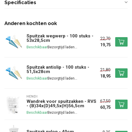
Specificaties
Anderen kochten ook
Spuitzak wegwerp - 100 stuks -
22,70
53x28,5cm
19,75
Beschikbaar
Spuitzak antislip - 100 stuks -
21,80
51,5x28cm
18,95
Beschikbaar
HENDI
67,50
Wandrek voor spuitzakken - RVS
- (B)34x(D)49,5x(H)56,5cm
60,75
Beschikbaar
Spuitzak nylon - 40cm