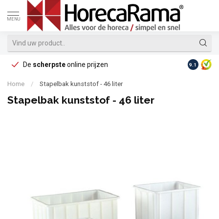
MENU
De
scherpste
online prijzen
Op reke
9.1
Home
/
Stapelbak kunststof - 46 liter
Stapelbak kunststof - 46 liter