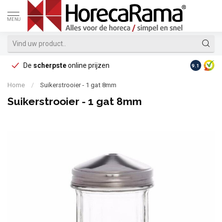
MENU
De
scherpste
online prijzen
Op reke
9.1
Home
/
Suikerstrooier - 1 gat 8mm
Suikerstrooier - 1 gat 8mm