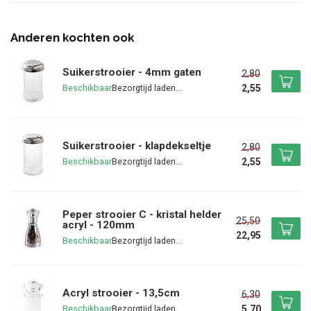
Anderen kochten ook
Suikerstrooier - 4mm gaten
2,80
2,55
Beschikbaar
Suikerstrooier - klapdekseltje
2,80
2,55
Beschikbaar
Peper strooier C - kristal helder
25,50
acryl - 120mm
22,95
Beschikbaar
Acryl strooier - 13,5cm
6,30
5,70
Beschikbaar