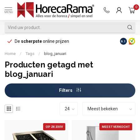
0
MENU
De
scherpste
online prijzen
Op reke
9.1
Home
/
Tags
/
blog_januari
Producten getagd met
blog_januari
Filters
OP 2X 230V
MEEST VERKOCHT