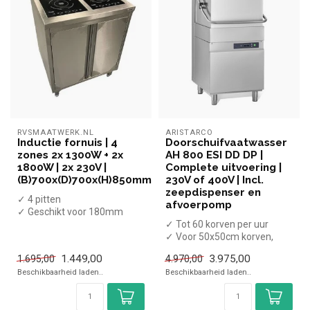
RVSMAATWERK.NL
ARISTARCO
Inductie fornuis | 4
Doorschuifvaatwasser
zones 2x 1300W + 2x
AH 800 ESI DD DP |
1800W | 2x 230V |
Complete uitvoering |
(B)700x(D)700x(H)850mm
230V of 400V | Incl.
zeepdispenser en
✓ 4 pitten
afvoerpomp
✓ Geschikt voor 180mm
diameter pannen
✓ Tot 60 korven per uur
✓ Staand model, met
✓ Voor 50x50cm korven,
onderkast...
borden en 1/1GN bakken
1.449,00
3.975,00
1.695,00
4.970,00
✓ Invoer...
Beschikbaarheid laden..
Beschikbaarheid laden..