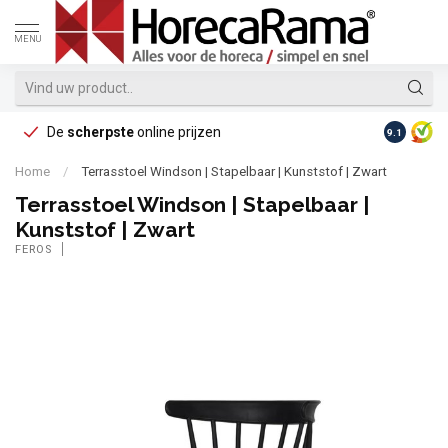
MENU
De
scherpste
online prijzen
Op reke
9.1
Home
/
Terrasstoel Windson | Stapelbaar | Kunststof | Zwart
Terrasstoel Windson | Stapelbaar |
Kunststof | Zwart
FEROS