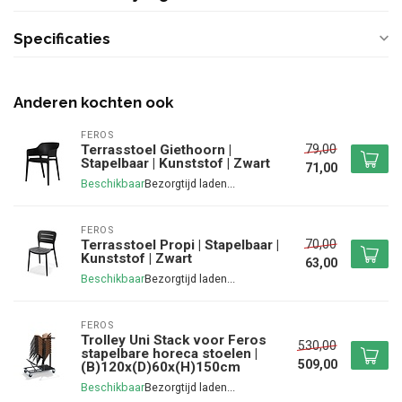
Specificaties
Anderen kochten ook
FEROS
79,00
Terrasstoel Giethoorn |
Stapelbaar | Kunststof | Zwart
71,00
Beschikbaar
FEROS
70,00
Terrasstoel Propi | Stapelbaar |
Kunststof | Zwart
63,00
Beschikbaar
FEROS
Trolley Uni Stack voor Feros
530,00
stapelbare horeca stoelen |
509,00
(B)120x(D)60x(H)150cm
Beschikbaar