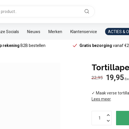
ze Socials
Nieuws
Merken
Klantenservice
ACTIES & 
p rekening
B2B bestellen
Gratis bezorging
vanaf €2
Tortillap
19,95
22,95
Exc
✓ Maak verse tortill
Lees meer
.