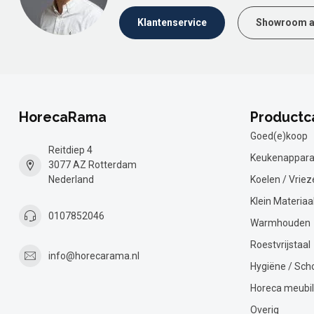
Klantenservice
Showroom a
HorecaRama
Productc
Goed(e)koop
Reitdiep 4
Keukenappara
3077 AZ Rotterdam
Nederland
Koelen / Vriez
Klein Materiaa
0107852046
Warmhouden
Roestvrijstaal
info@horecarama.nl
Hygiëne / Sc
Horeca meubil
Overig