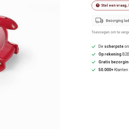
Stel een vraag,
Bezorging lad
Toevoegen om te verge
De
scherpste
onl
Op rekening
B2B
Gratis bezorgi
50.000+
Klanten 