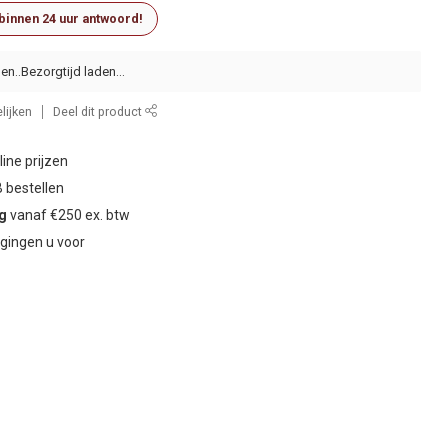
 binnen 24 uur antwoord!
en..
lijken
Deel dit product
ine prijzen
 bestellen
ng
vanaf €250 ex. btw
gingen u voor