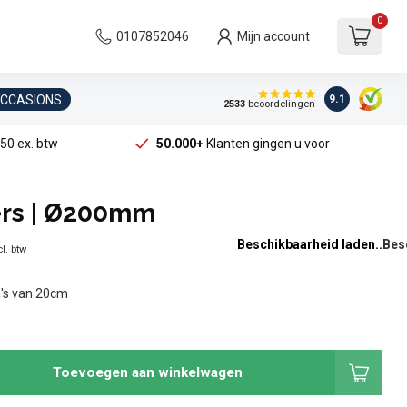
0
0107852046
Mijn account
OCCASIONS
9.1
2533
beoordelingen
50 ex. btw
50.000+
Klanten gingen u voor
ers | Ø200mm
Beschikbaarheid laden..
l. btw
a's van 20cm
Toevoegen aan winkelwagen