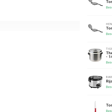
Tor
Bes
HEN
Tor
Bes
TIG
The
- 1
Bes
BAR
Rij
Bes
Tom
Bes