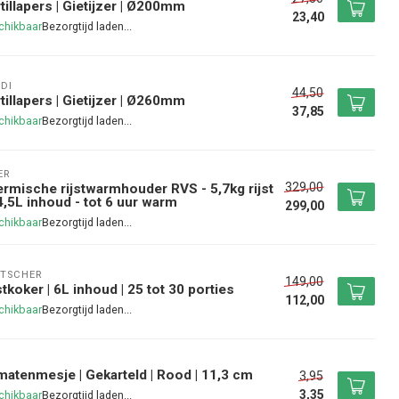
tillapers | Gietijzer | Ø200mm
23,40
chikbaar
DI
44,50
tillapers | Gietijzer | Ø260mm
37,85
chikbaar
ER
329,00
rmische rijstwarmhouder RVS - 5,7kg rijst
4,5L inhoud - tot 6 uur warm
299,00
chikbaar
TSCHER
149,00
stkoker | 6L inhoud | 25 tot 30 porties
112,00
chikbaar
atenmesje | Gekarteld | Rood | 11,3 cm
3,95
3,35
chikbaar