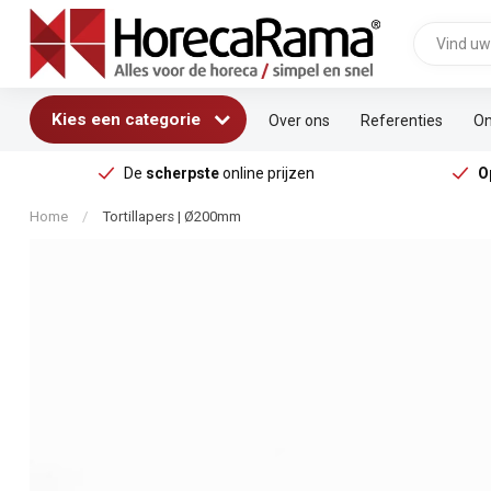
Kies een categorie
Over ons
Referenties
On
De
scherpste
online prijzen
O
Home
/
Tortillapers | Ø200mm