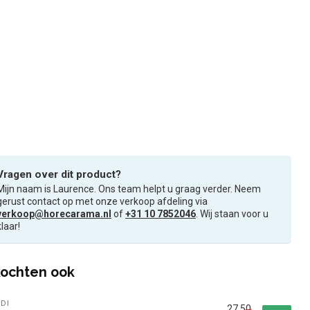
Vragen over dit product?
Mijn naam is Laurence. Ons team helpt u graag verder. Neem
gerust contact op met onze verkoop afdeling via
verkoop@horecarama.nl
of
+31 10 7852046
. Wij staan voor u
klaar!
ochten ook
DI
27,50