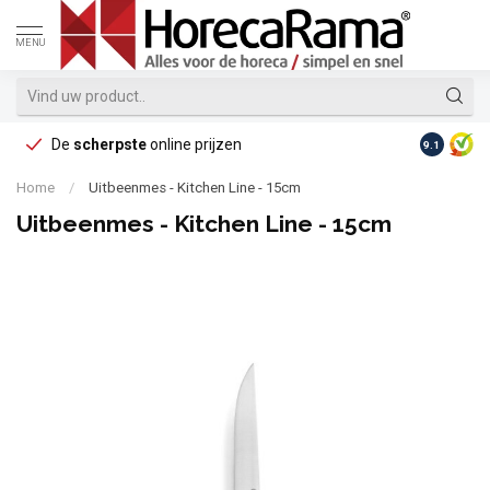
MENU
De
scherpste
online prijzen
Op reke
9.1
Home
/
Uitbeenmes - Kitchen Line - 15cm
Uitbeenmes - Kitchen Line - 15cm