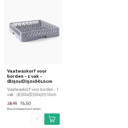
Vaatwaskorf voor
borden - 1 vak -
(B)50x(D)50x(H)10cm
Vaatwaskorf voor borden - 1
vak - (B)50x(D)50x(H)10cm
|Hendi simpel en snel kope...
16,50
18,95
Beschikbaarheid laden..