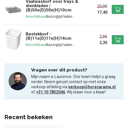
Vaatwaskorf voor trays &
dienbladen |
20,00
(B)50x(D)50x(H)10cm
17,40
Beschikbaar
Bestekkorf -
2,95
(B)11x(D)11x(H)14cm
2,35
Beschikbaar
Vragen over dit product?
Mijn naam is Laurence. Ons team helpt u graag
verder. Neem gerust contact op met onze
verkoop afdeling via
verkoop@horecarama.nl
of
+31 10 7852046
. Wij staan voor u klaar!
Recent bekeken