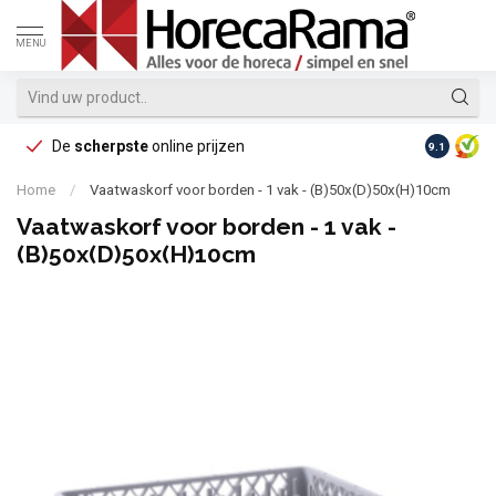
MENU
De
scherpste
online prijzen
Op reke
9.1
Home
/
Vaatwaskorf voor borden - 1 vak - (B)50x(D)50x(H)10cm
Vaatwaskorf voor borden - 1 vak -
(B)50x(D)50x(H)10cm