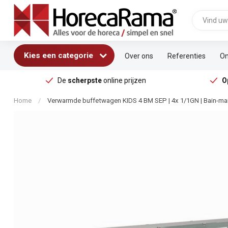
Kies een categorie
Over ons
Referenties
On
De
scherpste
online prijzen
O
Home
/
Verwarmde buffetwagen KIDS 4 BM SEP | 4x 1/1GN | Bain-mar