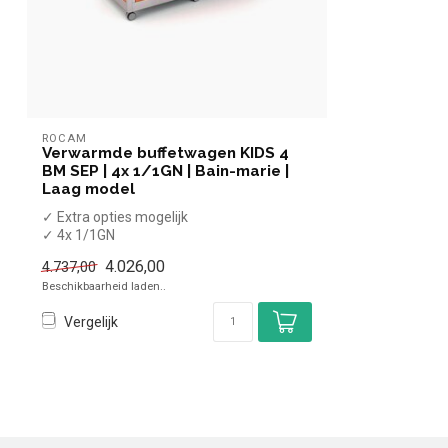
ROCAM
Verwarmde buffetwagen KIDS 4
BM SEP | 4x 1/1GN | Bain-marie |
Laag model
✓ Extra opties mogelijk
✓ 4x 1/1GN
✓ 0 tot +90 graden
4.026,00
4.737,00
x Zonder GN bakken
Beschikbaarheid laden..
✓ 2...
Vergelijk