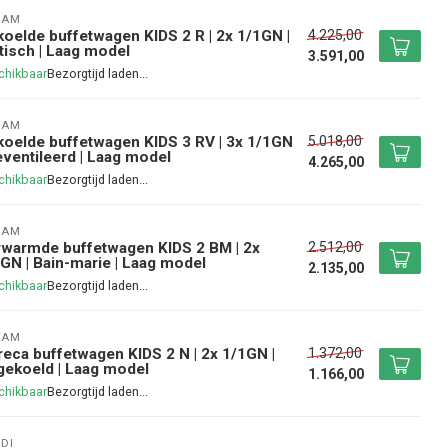
CAM
4.225,00
oelde buffetwagen KIDS 2 R | 2x 1/1GN |
tisch | Laag model
3.591,00
chikbaar
CAM
5.018,00
oelde buffetwagen KIDS 3 RV | 3x 1/1GN
eventileerd | Laag model
4.265,00
chikbaar
CAM
2.512,00
warmde buffetwagen KIDS 2 BM | 2x
GN | Bain-marie | Laag model
2.135,00
chikbaar
CAM
1.372,00
eca buffetwagen KIDS 2 N | 2x 1/1GN |
ekoeld | Laag model
1.166,00
chikbaar
DI