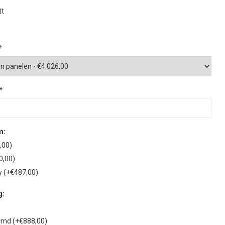
tt
*
*
m:
,00)
0,00)
y (+€487,00)
g:
rmd (+€888,00)