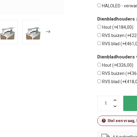
HALOLED - verwar
Dienbladhouders z
Hout (+€184,00)
RVS buizen (+€22
RVS blad (+€461,
Dienbladhouders 
Hout (+€326,00)
RVS buizen (+€36
RVS blad (+€418,
Stel een vraag,
4-6 weken