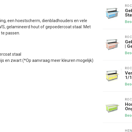
RO
Gek
Sta
ting, een hoestscherm, dienbladhouders en vele
Bes
: RVS, gelamineerd hout of gepoedercoat staal. Met
 te passen.
RO
Gek
| G
Bes
ercoat staal
 grijs en zwart (*Op aanvraag meer kleuren mogelijk)
RO
Ver
1/1
Bes
RO
Hor
Ong
Bes
HEN