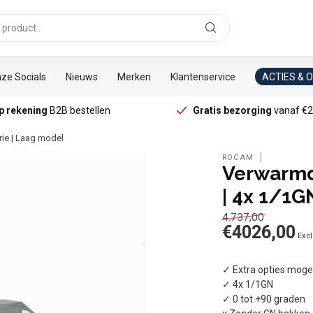
ze Socials
Nieuws
Merken
Klantenservice
ACTIES & 
p rekening
B2B bestellen
Gratis bezorging
vanaf €2
ie | Laag model
ROCAM
Verwarmd
| 4x 1/1G
4.737,00
€4026,00
Excl
✓ Extra opties mogel
✓ 4x 1/1GN
✓ 0 tot +90 graden