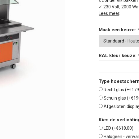
x Zonder GN bakken
✓ 230 Volt, 2000 Wa
Lees meer
.
Maak een keuze:
RAL kleur keuze:
Type hoestscher
Recht glas (+€179
Schuin glas (+€19
Afgesloten displa
Kies de verlichtin
LED (+€618,00)
Halogeen - verwa