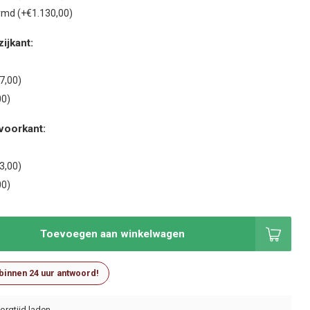
md (+€1.130,00)
ijkant:
7,00)
00)
voorkant:
3,00)
00)
Toevoegen aan winkelwagen
 binnen 24 uur antwoord!