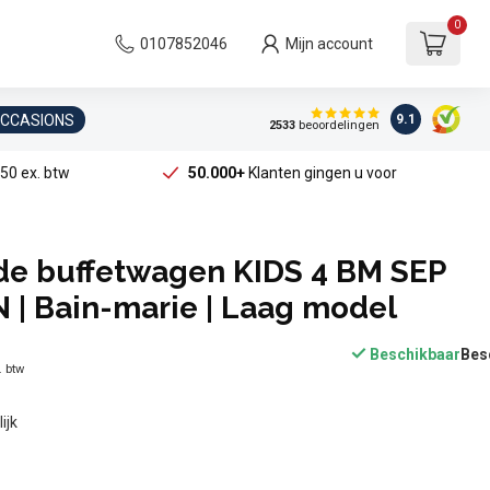
0
0107852046
Mijn account
OCCASIONS
9.1
2533
beoordelingen
50 ex. btw
50.000+
Klanten gingen u voor
e buffetwagen KIDS 4 BM SEP
N | Bain-marie | Laag model
Beschikbaar
. btw
ijk