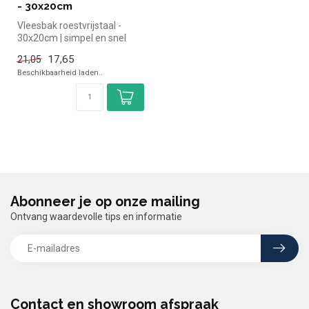
- 30x20cm
Vleesbak roestvrijstaal -
30x20cm | simpel en snel
kopen voor in de horeca.
17,65
21,05
Over...
Beschikbaarheid laden..
Abonneer je op onze mailing
Ontvang waardevolle tips en informatie
Contact en showroom afspraak