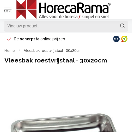
MENU
De
scherpste
online prijzen
Op reke
9.1
Home
/
Vleesbak roestvrijstaal - 30x20cm
Vleesbak roestvrijstaal - 30x20cm