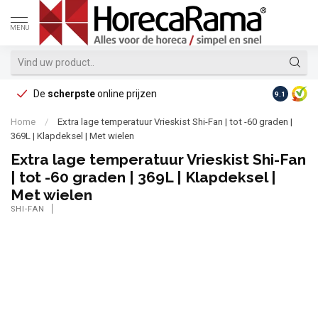
MENU
De
scherpste
online prijzen
Op reke
9.1
Home
/
Extra lage temperatuur Vrieskist Shi-Fan | tot -60 graden |
369L | Klapdeksel | Met wielen
Extra lage temperatuur Vrieskist Shi-Fan
| tot -60 graden | 369L | Klapdeksel |
Met wielen
SHI-FAN