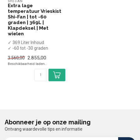
SHI-FAN
Extra lage
temperatuur Vrieskist
Shi-Fan | tot -60
graden | 369L |
Klapdeksel | Met
wielen
✓ 369 Liter Inhoud
✓ -60 tot -30 graden
✓ Extern: Breedte 146 cm,
2.855,00
3.560,00
diepte 79,5 ...
Beschikbaarheid laden..
Abonneer je op onze mailing
Ontvang waardevolle tips en informatie