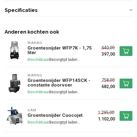
Specificaties
Anderen kochten ook
WARING
440,00
Groentesnijder WFP7K - 1,75
liter
397,00
Beschikbaar
WARING
758,00
Groentesnijder WFP14SCK -
constante doorvoer
682,00
Beschikbaar
GAM
1.295,00
Groentesnijder Cuocojet
1.102,00
Beschikbaar