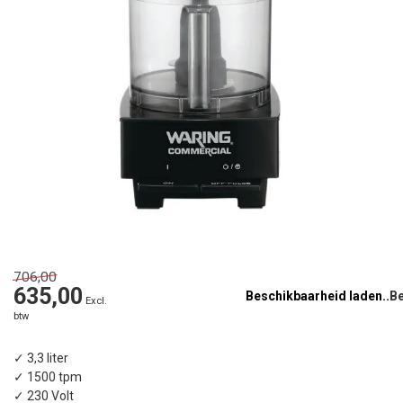
706,00
635,00
Beschikbaarheid laden..
Excl.
btw
✓ 3,3 liter
✓ 1500 tpm
✓ 230 Volt