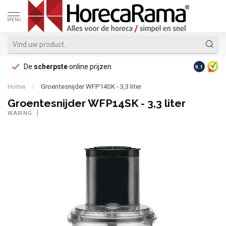
MENU
De
scherpste
online prijzen
Op reke
9.1
Home
/
Groentesnijder WFP14SK - 3,3 liter
Groentesnijder WFP14SK - 3,3 liter
WARING