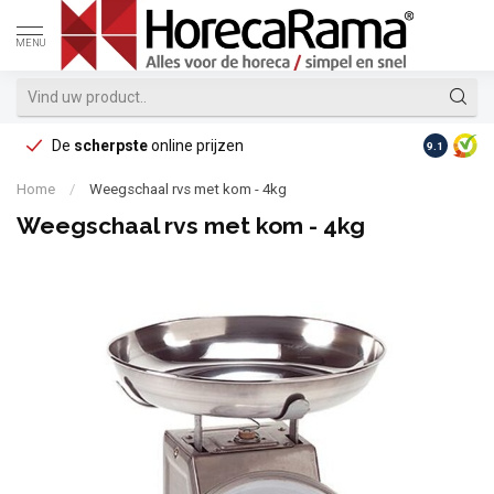
MENU
De
scherpste
online prijzen
Op reke
9.1
Home
/
Weegschaal rvs met kom - 4kg
Weegschaal rvs met kom - 4kg