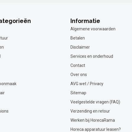
ategorieën
Informatie
Algemene voorwaarden
tuur
Betalen
en
Disclaimer
l
Services en onderhoud
Contact
Over ons
hoonmaak
AVG wet / Privacy
air
Sitemap
Veelgestelde vragen (FAQ)
sions
Verzending en retour
Werken bij HorecaRama
Horeca apparatuur leasen?