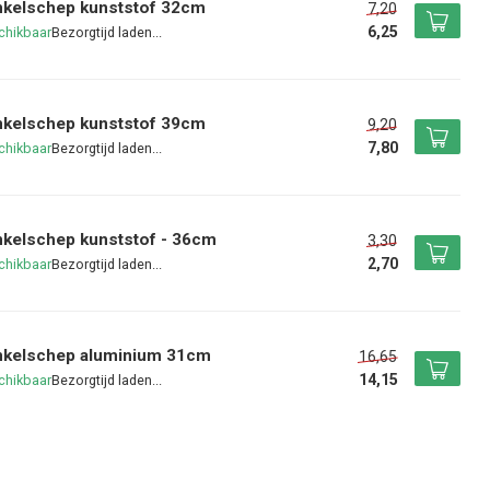
nkelschep kunststof 32cm
7,20
6,25
chikbaar
nkelschep kunststof 39cm
9,20
7,80
chikbaar
kelschep kunststof - 36cm
3,30
2,70
chikbaar
nkelschep aluminium 31cm
16,65
14,15
chikbaar