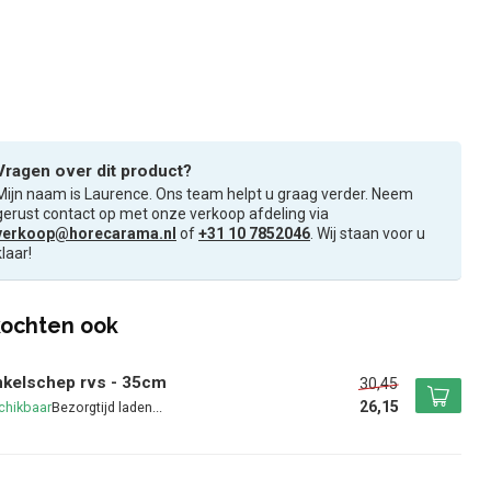
Vragen over dit product?
Mijn naam is Laurence. Ons team helpt u graag verder. Neem
gerust contact op met onze verkoop afdeling via
verkoop@horecarama.nl
of
+31 10 7852046
. Wij staan voor u
klaar!
ochten ook
kelschep rvs - 35cm
30,45
26,15
chikbaar