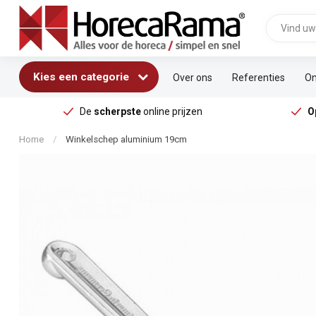
Kies een categorie
Over ons
Referenties
On
De
scherpste
online prijzen
O
Home
/
Winkelschep aluminium 19cm