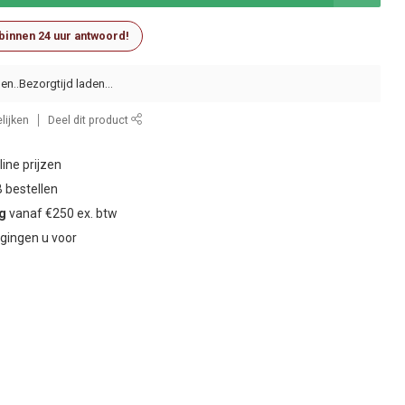
 binnen 24 uur antwoord!
en..
lijken
Deel dit product
ine prijzen
 bestellen
ng
vanaf €250 ex. btw
gingen u voor