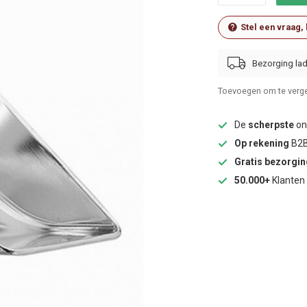
Stel een vraag,
Bezorging lad
Toevoegen om te verge
De
scherpste
onl
Op rekening
B2B
Gratis bezorgi
50.000+
Klanten 