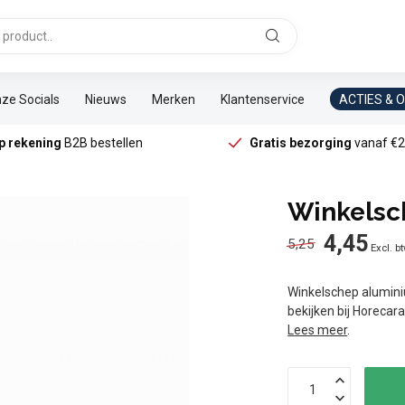
ze Socials
Nieuws
Merken
Klantenservice
ACTIES & 
p rekening
B2B bestellen
Gratis bezorging
vanaf €2
Winkelsc
4,45
5,25
Excl. b
Winkelschep aluminiu
bekijken bij Horecar
Lees meer
.