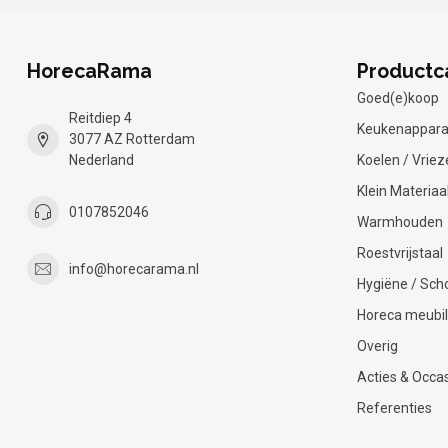
HorecaRama
Productc
Goed(e)koop
Reitdiep 4
Keukenappara
3077 AZ Rotterdam
Nederland
Koelen / Vriez
Klein Materiaa
0107852046
Warmhouden
Roestvrijstaal
info@horecarama.nl
Hygiëne / Sc
Horeca meubil
Overig
Acties & Occa
Referenties