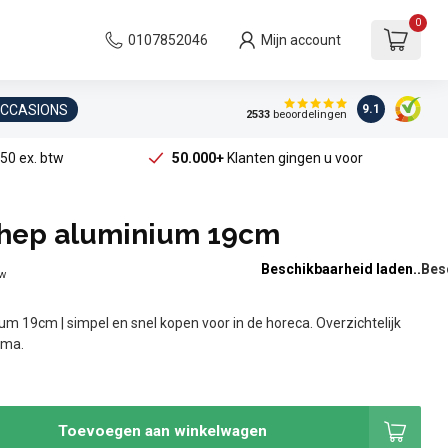
0
0107852046
Mijn account
OCCASIONS
9.1
2533
beoordelingen
50 ex. btw
50.000+
Klanten gingen u voor
hep aluminium 19cm
Beschikbaarheid laden..
tw
m 19cm | simpel en snel kopen voor in de horeca. Overzichtelijk
ama.
Toevoegen aan winkelwagen