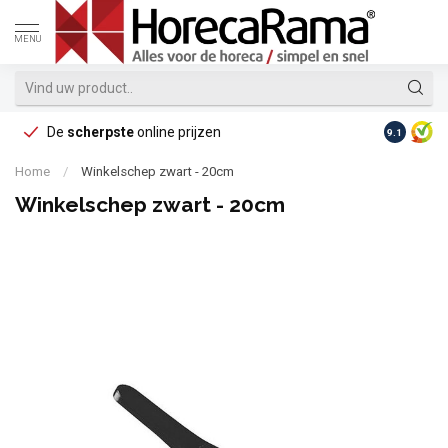
MENU
De
scherpste
online prijzen
Op reke
9.1
Home
/
Winkelschep zwart - 20cm
Winkelschep zwart - 20cm