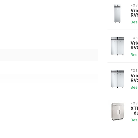
FOS
Vri
RVS
Bes
FOS
Vri
RV
Bes
FOS
Vri
RV
Bes
FOS
XTR
- d
Bes