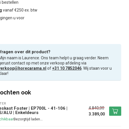
 bestellen
ng
vanaf €250 ex. btw
gingen u voor
Vragen over dit product?
Mijn naam is Laurence. Ons team helpt u graag verder. Neem
gerust contact op met onze verkoop afdeling via
verkoop@horecarama.nl
of
+31 10 7852046
. Wij staan voor u
klaar!
ochten ook
TER
4.840,00
eskast Foster | EP700L - 41-106 |
/ALU | Enkeldeurs
3.389,00
chikbaar