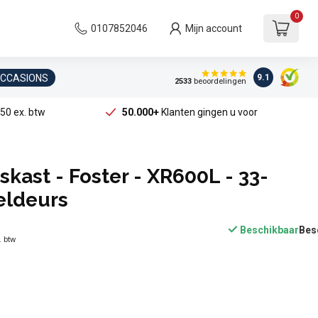
0
0107852046
Mijn account
OCCASIONS
9.1
2533
beoordelingen
50 ex. btw
50.000+
Klanten gingen u voor
skast - Foster - XR600L - 33-
eldeurs
Beschikbaar
. btw