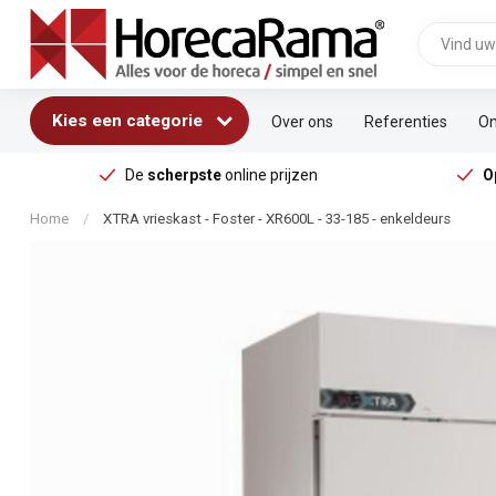
Kies een categorie
Over ons
Referenties
On
De
scherpste
online prijzen
O
Home
/
XTRA vrieskast - Foster - XR600L - 33-185 - enkeldeurs