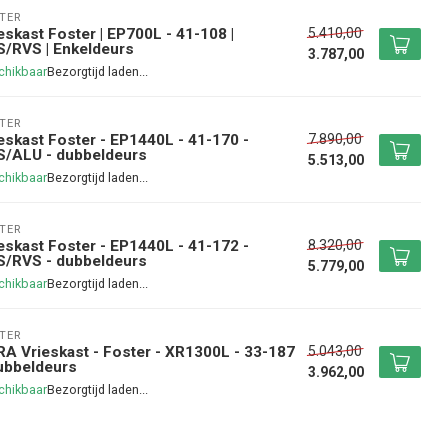
TER
5.410,00
eskast Foster | EP700L - 41-108 |
/RVS | Enkeldeurs
3.787,00
chikbaar
TER
7.890,00
eskast Foster - EP1440L - 41-170 -
S/ALU - dubbeldeurs
5.513,00
chikbaar
TER
8.320,00
eskast Foster - EP1440L - 41-172 -
S/RVS - dubbeldeurs
5.779,00
chikbaar
TER
5.043,00
A Vrieskast - Foster - XR1300L - 33-187
ubbeldeurs
3.962,00
chikbaar