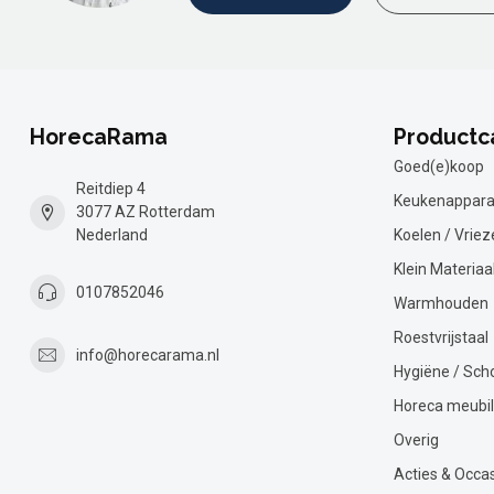
HorecaRama
Productc
Goed(e)koop
Reitdiep 4
Keukenappara
3077 AZ Rotterdam
Nederland
Koelen / Vriez
Klein Materiaa
0107852046
Warmhouden
Roestvrijstaal
info@horecarama.nl
Hygiëne / Sc
Horeca meubil
Overig
Acties & Occa