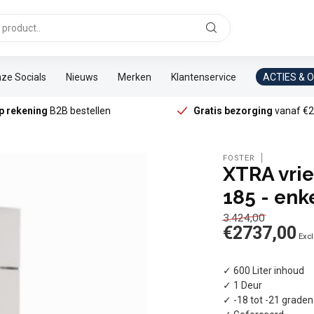
ze Socials
Nieuws
Merken
Klantenservice
ACTIES & 
p rekening
B2B bestellen
Gratis bezorging
vanaf €2
FOSTER
XTRA vrie
185 - enk
3.424,00
€2737,00
Excl
✓ 600 Liter inhoud
✓ 1 Deur
✓ -18 tot -21 graden