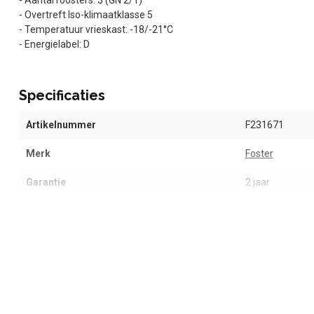
- Aantal roosters: 3 (GN 2/1)
- Overtreft Iso-klimaatklasse 5
- Temperatuur vrieskast: -18/-21°C
- Energielabel: D
Specificaties
Artikelnummer
F231671
Merk
Foster
Garantie
2 jaar