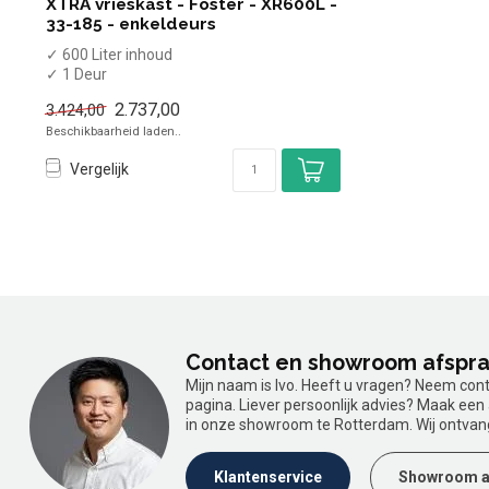
XTRA vrieskast - Foster - XR600L -
33-185 - enkeldeurs
✓ 600 Liter inhoud
✓ 1 Deur
✓ -18 tot -21 graden
2.737,00
3.424,00
✓ Geforceerd
Beschikbaarheid laden..
✓ Breedte 67,5...
Vergelijk
Contact en showroom afspr
Mijn naam is Ivo. Heeft u vragen? Neem con
pagina. Liever persoonlijk advies? Maak ee
in onze showroom te Rotterdam. Wij ontvan
Klantenservice
Showroom a