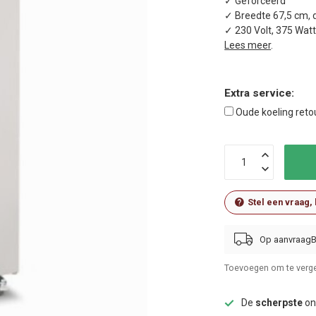
✓ Geforceerd
✓ Breedte 67,5 cm, 
✓ 230 Volt, 375 Wat
Lees meer
.
Extra service:
Oude koeling ret
Stel een vraag,
Op aanvraag
Toevoegen om te verge
De
scherpste
onl