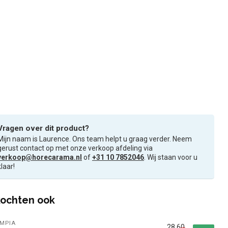
Vragen over dit product?
Mijn naam is Laurence. Ons team helpt u graag verder. Neem
gerust contact op met onze verkoop afdeling via
verkoop@horecarama.nl
of
+31 10 7852046
. Wij staan voor u
klaar!
ochten ook
MPIA
28,60