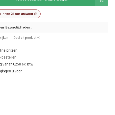
 binnen 24 uur antwoord!
en..
lijken
Deel dit product
ine prijzen
 bestellen
ng
vanaf €250 ex. btw
gingen u voor