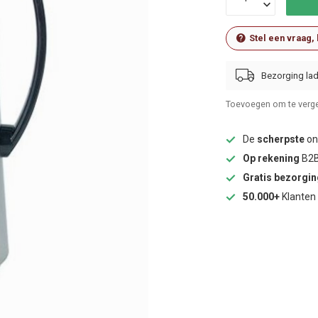
Stel een vraag,
Bezorging lad
Toevoegen om te verge
De
scherpste
onl
Op rekening
B2B
Gratis bezorgi
50.000+
Klanten 