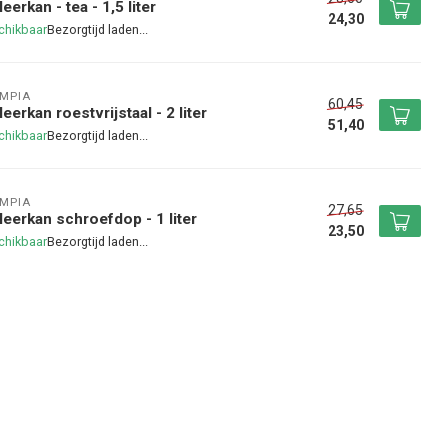
leerkan - tea - 1,5 liter
24,30
chikbaar
MPIA
60,45
leerkan roestvrijstaal - 2 liter
51,40
chikbaar
MPIA
27,65
leerkan schroefdop - 1 liter
23,50
chikbaar