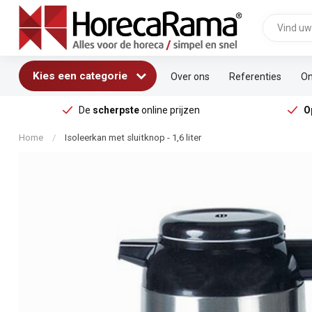
Kies een categorie
Over ons
Referenties
On
De
scherpste
online prijzen
O
Home
/
Isoleerkan met sluitknop - 1,6 liter