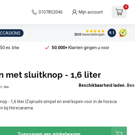
0
0107852046
Mijn account
OCCASIONS
9.1
2533
beoordelingen
50 ex. btw
50.000+
Klanten gingen u voor
 met sluitknop - 1,6 liter
Beschikbaarheid laden..
l. btw
nop - 1,6 liter |Zojirushi simpel en snel kopen voor in de horeca.
ken bij Horecarama.
Toevoegen aan winkelwagen