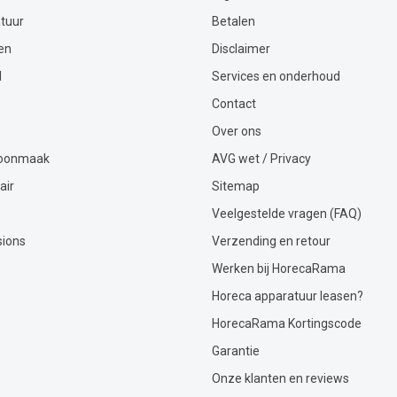
tuur
Betalen
en
Disclaimer
l
Services en onderhoud
Contact
Over ons
hoonmaak
AVG wet / Privacy
air
Sitemap
Veelgestelde vragen (FAQ)
sions
Verzending en retour
Werken bij HorecaRama
Horeca apparatuur leasen?
HorecaRama Kortingscode
Garantie
Onze klanten en reviews