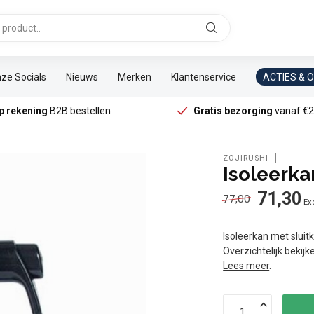
ze Socials
Nieuws
Merken
Klantenservice
ACTIES & 
p rekening
B2B bestellen
Gratis bezorging
vanaf €2
ZOJIRUSHI
Isoleerkan
71,30
77,00
Exc
Isoleerkan met sluitk
Overzichtelijk bekij
Lees meer
.