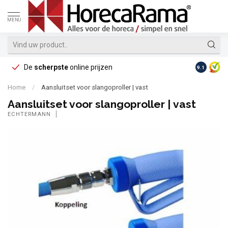
MENU
De
scherpste
online prijzen
Op reke
9.1
Home
/
Aansluitset voor slangoproller | vast
Aansluitset voor slangoproller | vast
ECHTERMANN