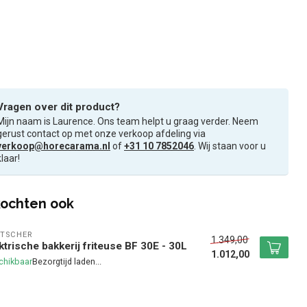
Vragen over dit product?
Mijn naam is Laurence. Ons team helpt u graag verder. Neem
gerust contact op met onze verkoop afdeling via
verkoop@horecarama.nl
of
+31 10 7852046
. Wij staan voor u
klaar!
ochten ook
TSCHER
1.349,00
ktrische bakkerij friteuse BF 30E - 30L
1.012,00
chikbaar