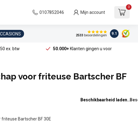
0
0107852046
Mijn account
OCCASIONS
9.1
2533
beoordelingen
50 ex. btw
50.000+
Klanten gingen u voor
hap voor friteuse Bartscher BF
Beschikbaarheid laden..
 friteuse Bartscher BF 30E