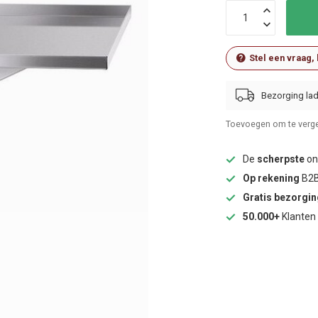
Stel een vraag,
Bezorging lad
Toevoegen om te verge
De
scherpste
onl
Op rekening
B2B
Gratis bezorgi
50.000+
Klanten 