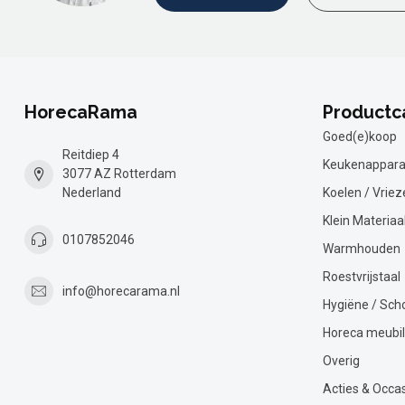
HorecaRama
Productc
Goed(e)koop
Reitdiep 4
Keukenappara
3077 AZ Rotterdam
Nederland
Koelen / Vriez
Klein Materiaa
0107852046
Warmhouden
Roestvrijstaal
info@horecarama.nl
Hygiëne / Sc
Horeca meubil
Overig
Acties & Occa