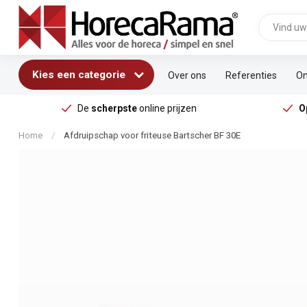
Kies een categorie
Over ons
Referenties
On
De
scherpste
online prijzen
O
Home
/
Afdruipschap voor friteuse Bartscher BF 30E