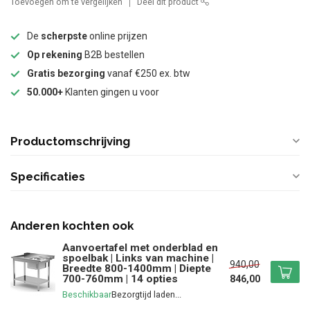
Toevoegen om te vergelijken
Deel dit product
De
scherpste
online prijzen
Op rekening
B2B bestellen
Gratis bezorging
vanaf €250 ex. btw
50.000+
Klanten gingen u voor
Productomschrijving
Specificaties
Anderen kochten ook
Aanvoertafel met onderblad en
spoelbak | Links van machine |
940,00
Breedte 800-1400mm | Diepte
700-760mm | 14 opties
846,00
Beschikbaar