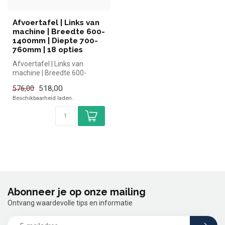
Afvoertafel | Links van
machine | Breedte 600-
1400mm | Diepte 700-
760mm | 18 opties
Afvoertafel | Links van
machine | Breedte 600-
1400mm | Diepte 700-
518,00
576,00
760mm | 18 opt...
Beschikbaarheid laden..
Abonneer je op onze mailing
Ontvang waardevolle tips en informatie