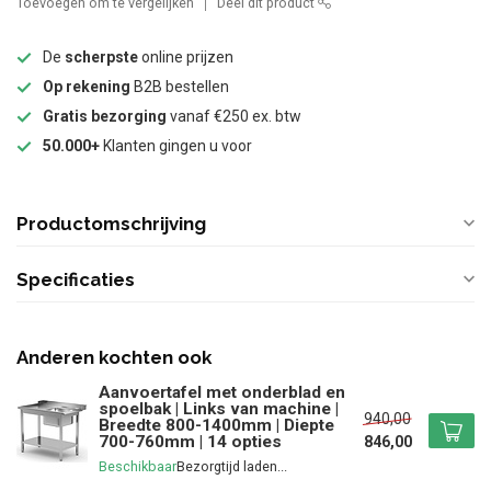
Toevoegen om te vergelijken
Deel dit product
De
scherpste
online prijzen
Op rekening
B2B bestellen
Gratis bezorging
vanaf €250 ex. btw
50.000+
Klanten gingen u voor
Productomschrijving
Specificaties
Anderen kochten ook
Aanvoertafel met onderblad en
spoelbak | Links van machine |
940,00
Breedte 800-1400mm | Diepte
700-760mm | 14 opties
846,00
Beschikbaar