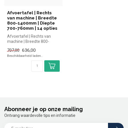
Afvoertafel | Rechts
van machine | Breedte
800-1400mm | Diepte
700-760mm | 14 opties
Afvoertafel | Rechts van
machine | Breedte 800-
1400mm | Diepte 700-
636,00
707,00
760mm | 14 op...
Beschikbaarheid laden..
Abonneer je op onze mailing
Ontvang waardevolle tips en informatie