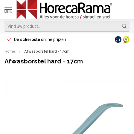
MENU
De
scherpste
online prijzen
Op reke
9.1
Home
/
Afwasborstel hard - 17cm
Afwasborstel hard - 17cm