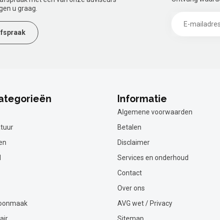
gen u graag.
fspraak
ategorieën
Informatie
Algemene voorwaarden
tuur
Betalen
en
Disclaimer
l
Services en onderhoud
Contact
Over ons
hoonmaak
AVG wet / Privacy
air
Sitemap