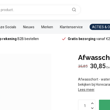
ze Socials
Nieuws
Merken
Klantenservice
ACTIES & 
p rekening
B2B bestellen
Gratis bezorging
vanaf €2
Afwasscho
30,85
35,85
Exc
Afwasschort - waterd
bekijken bij Horecar
Lees meer
.