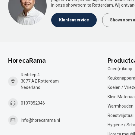
in onze showroom te Rotterdam. Wij ontvan
Klantenservice
Showroom a
HorecaRama
Productc
Goed(e)koop
Reitdiep 4
Keukenappara
3077 AZ Rotterdam
Nederland
Koelen / Vriez
Klein Materiaa
0107852046
Warmhouden
Roestvrijstaal
info@horecarama.nl
Hygiëne / Sc
Horeca meubil