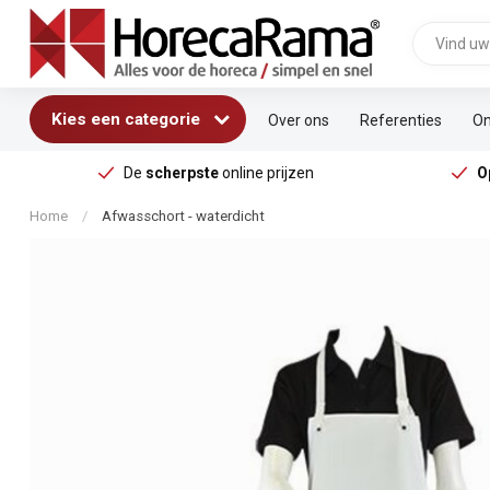
Kies een categorie
Over ons
Referenties
On
De
scherpste
online prijzen
O
Home
/
Afwasschort - waterdicht