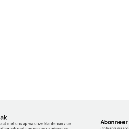
aak
Abonneer 
tact met ons op via onze klantenservice
Ontvang waardev
n afspraak met een van onze adviseurs