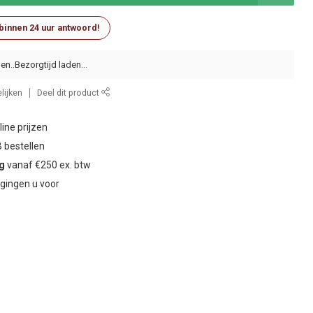
 binnen 24 uur antwoord!
en..
lijken
Deel dit product
ine prijzen
 bestellen
ng
vanaf €250 ex. btw
gingen u voor