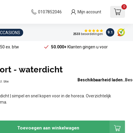
0
0107852046
Mijn account
OCCASIONS
9.1
2533
beoordelingen
50 ex. btw
50.000+
Klanten gingen u voor
rt - waterdicht
Beschikbaarheid laden..
l. btw
icht | simpel en snel kopen voor in de horeca. Overzichtelijk
ama.
Toevoegen aan winkelwagen