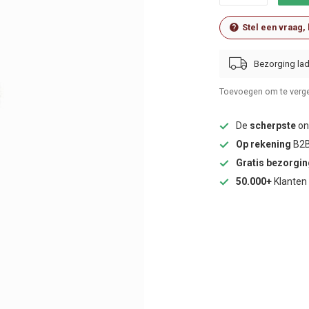
Stel een vraag,
Bezorging lad
Toevoegen om te verge
De
scherpste
onl
Op rekening
B2B
Gratis bezorgi
50.000+
Klanten 