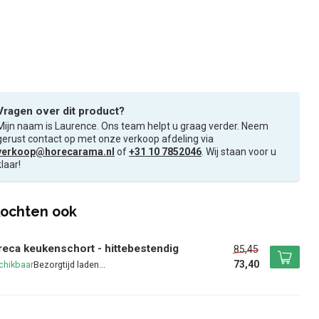
Vragen over dit product?
Mijn naam is Laurence. Ons team helpt u graag verder. Neem
gerust contact op met onze verkoop afdeling via
verkoop@horecarama.nl
of
+31 10 7852046
. Wij staan voor u
klaar!
ochten ook
eca keukenschort - hittebestendig
85,45
73,40
chikbaar