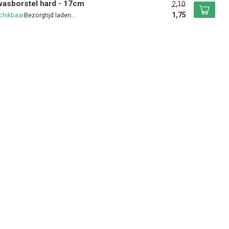
asborstel hard - 17cm
2,10
1,75
chikbaar